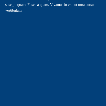
suscipit quam. Fusce a quam. Vivamus in erat ut urna cursus
vestibulum.
Connect
Contact Us
320 12th St, Columbus, GA 31901
Phone:
706-323-6908
Email:
office@holyfamilycolumbus.com
Quick Links
Mass & Confession Times