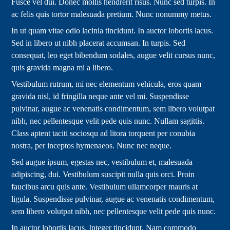
Fusce vel dui. Donec mollis hendrerit risus. Nunc sed turpis. In
ac felis quis tortor malesuada pretium. Nunc nonummy metus.
In ut quam vitae odio lacinia tincidunt. In auctor lobortis lacus.
Sed in libero ut nibh placerat accumsan. In turpis. Sed
consequat, leo eget bibendum sodales, augue velit cursus nunc,
quis gravida magna mi a libero.
Vestibulum rutrum, mi nec elementum vehicula, eros quam
gravida nisl, id fringilla neque ante vel mi. Suspendisse
pulvinar, augue ac venenatis condimentum, sem libero volutpat
nibh, nec pellentesque velit pede quis nunc. Nullam sagittis.
Class aptent taciti sociosqu ad litora torquent per conubia
nostra, per inceptos hymenaeos. Nunc nec neque.
Sed augue ipsum, egestas nec, vestibulum et, malesuada
adipiscing, dui. Vestibulum suscipit nulla quis orci. Proin
faucibus arcu quis ante. Vestibulum ullamcorper mauris at
ligula. Suspendisse pulvinar, augue ac venenatis condimentum,
sem libero volutpat nibh, nec pellentesque velit pede quis nunc.
In auctor lobortis lacus. Integer tincidunt. Nam commodo